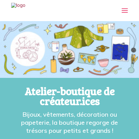
Atelier-boutique de
créateur.ices
Bijoux, vêtements, décoration ou
papeterie, la boutique regorge de
trésors pour petits et grands !